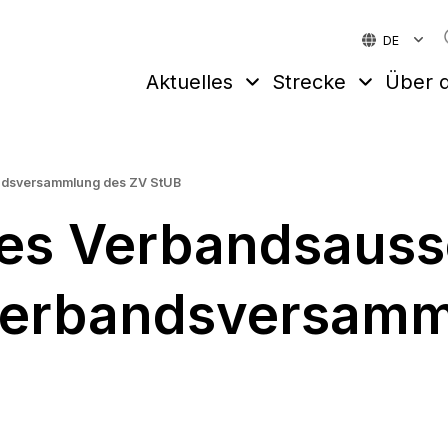
DE
Aktuelles
Strecke
Über d
ndsversammlung des ZV StUB
des Verbandsaus
Verbandsversamm