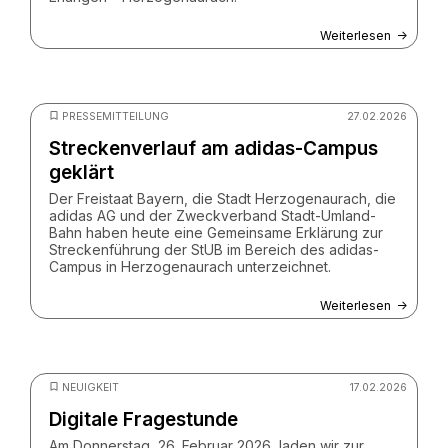
Weiterlesen
© Christian Schwier - stock.adobe.com
PRESSEMITTEILUNG
27.02.2026
Streckenverlauf am adidas-Campus
geklärt
Der Freistaat Bayern, die Stadt Herzogenaurach, die
adidas AG und der Zweckverband Stadt-Umland-
Bahn haben heute eine Gemeinsame Erklärung zur
Streckenführung der StUB im Bereich des adidas-
Campus in Herzogenaurach unterzeichnet.
Weiterlesen
© ZV StUB
NEUIGKEIT
17.02.2026
Digitale Fragestunde
Am Donnerstag, 26. Februar 2026, laden wir zur