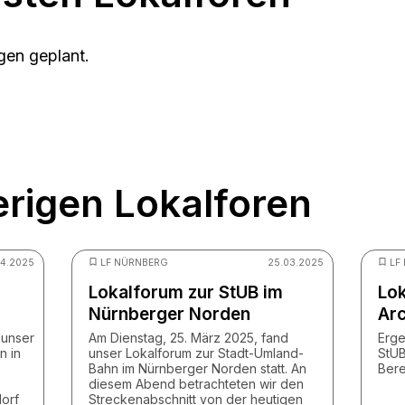
gen geplant.
erigen Lokalforen
04.2025
LF NÜRNBERG
25.03.2025
LF
Lokalforum zur StUB im
Lok
Nürnberger Norden
Ar
 unser
Am Dienstag, 25. März 2025, fand
Erge
n in
unser Lokalforum zur Stadt-Umland-
StUB
Bahn im Nürnberger Norden statt. An
Bere
diesem Abend betrachteten wir den
orf
Streckenabschnitt von der heutigen