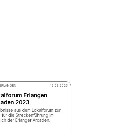
© ZV StUB
 ERLANGEN
13.09.2023
alforum Erlangen
caden 2023
bnisse aus dem Lokalforum zur
 für die Streckenführung im
ich der Erlanger Arcaden.