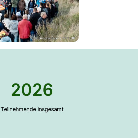
© Grischa Jäger / ZV StUB
2026
Teilnehmende insgesamt