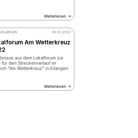
Weiterlesen
© peshkov - stock.adobe.com
 ERLANGEN
30.03.2022
kalforum Am Wetterkreuz
22
bnisse aus dem Lokalforum zur
 für den Streckenverlauf im
ich "Am Wetterkreuz" in Erlangen.
Weiterlesen