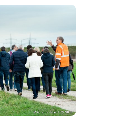
© Grischa Jäger / ZV StUB