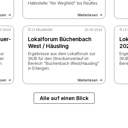
Haltestelle "Am Wegfeld" bis Reutles.
esen
Weiterlesen
V StUB
© ZV StUB
07.2023
LF ERLANGEN
30.09.2022
LF
uer-
Lokalforum Büchenbach
Lo
West / Häusling
20
ur
Ergebnisse aus dem Lokalforum zur
Erge
der
StUB für den Streckenverlauf im
StUB
n.
Bereich "Büchenbach West/Häusling"
Bere
in Erlangen.
esen
Weiterlesen
Alle auf einen Blick