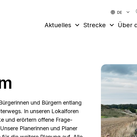
DE
Aktuelles
Strecke
Über d
um
 Bürgerinnen und Bürgern entlang
nterwegs. In unseren Lokalforen
ke und erörtern offene Frage­
 Unsere Planerinnen und Planer
ür die weitere Planung auf. Alle