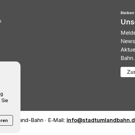
Bleiben 
Uns
Melde
Newsl
Aktue
Bahn.
Zu
ng
 Sie
dt-Umland-Bahn · E‑Mail:
info@stadtumlandbahn.
eren